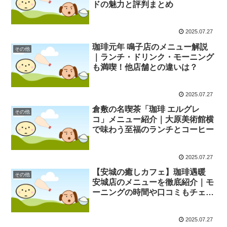
ドの魅力と評判まとめ
2025.07.27
珈琲元年 鳴子店のメニュー解説
その他
｜ランチ・ドリンク・モーニング
も満喫！他店舗との違いは？
2025.07.27
倉敷の名喫茶「珈琲 エルグレ
その他
コ」メニュー紹介｜大原美術館横
で味わう至福のランチとコーヒー
2025.07.27
【安城の癒しカフェ】珈琲遇暖
その他
安城店のメニューを徹底紹介｜モ
ーニングの時間や口コミもチェッ
ク！
2025.07.27