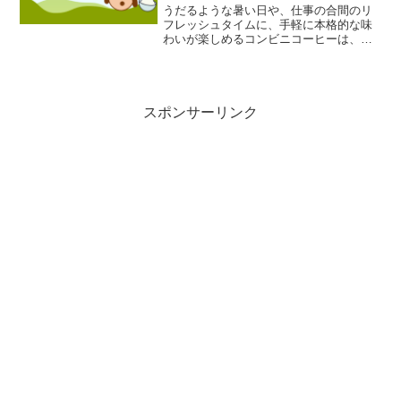
うだるような暑い日や、仕事の合間のリ
フレッシュタイムに、手軽に本格的な味
わいが楽しめるコンビニコーヒーは、私
たちの日常に欠かせない存在となりつつ
あります。中でもローソンの「マチカフ
ェ」は、その品質の高さと豊富なメニュ
ーで人気を集めています。...
スポンサーリンク