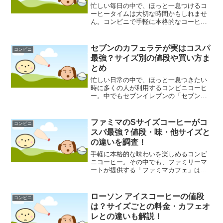
忙しい毎日の中で、ほっと一息つけるコ
ーヒータイムは大切な時間かもしれませ
ん。コンビニで手軽に本格的なコーヒー
が楽しめるようになった今、「家でもあ
の味を」と考える方も少なくないのでは
ないでしょうか。特にセブンイレブンで
セブンのカフェラテが実はコスパ
コンビニ
は、様々な種類のコーヒー...
最強？サイズ別の値段や買い方ま
とめ
忙しい日常の中で、ほっと一息つきたい
時に多くの人が利用するコンビニコーヒ
ー。中でもセブンイレブンの「セブンカ
フェ」は、その手軽さと本格的な味わい
で人気を集めています。特にクリーミー
なミルクと香り高いコーヒーが楽しめる
ファミマのSサイズコーヒーがコ
コンビニ
カフェラテは、定番のメニ...
スパ最強？値段・味・他サイズと
の違いを調査！
手軽に本格的な味わいを楽しめるコンビ
ニコーヒー。その中でも、ファミリーマ
ートが提供する「ファミマカフェ」は、
多くの人々にとって日常の一部となって
いるかもしれません。特に、最も手頃なS
サイズは「コストパフォーマンスが高
ローソン アイスコーヒーの値段
コンビニ
い」という声も聞かれます...
は？サイズごとの料金・カフェオ
レとの違いも解説！