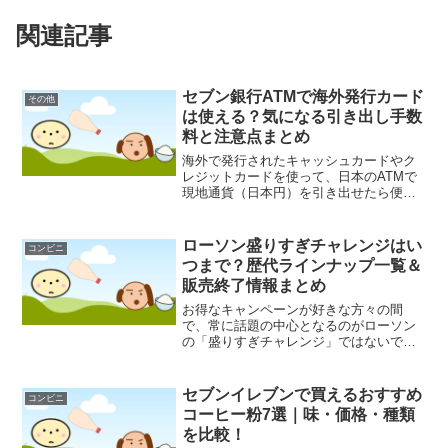
関連記事
セブン銀行ATMで海外発行カード
その他
は使える？気になる引き出し手数
料と注意点まとめ
海外で発行されたキャッシュカードやク
レジットカードを使って、日本のATMで
現地通貨（日本円）を引き出せたら便利
ですよね。特に、全国各地に設置されて
いるセブン銀行のATMは、多くの人にと
ってアクセスしやすい選択肢の一つでは
ローソン盛りすぎチャレンジはい
コンビニ
ないでしょうか。しか...
つまで？歴代ラインナップ一覧＆
販売終了情報まとめ
お得なキャンペーンが好きな方々の間
で、常に話題の中心となるのがローソン
の「盛りすぎチャレンジ」ではないでし
ょうか。価格はそのままなのに、重量が
約47%も増量されるという、まさに「盛
りすぎ」なこの企画。毎回、多くのファ
セブンイレブンで買えるおすすめ
コンビニ
ンが発売を心待ちにしてい...
コーヒー粉7選｜味・価格・種類
を比較！