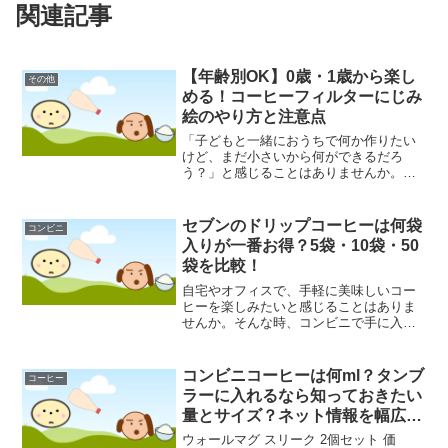
関連記事
【年齢別OK】0歳・1歳から楽し
その他
める！コーヒーフィルターにじみ
絵のやり方と注意点
「子どもと一緒におうちで何か作りたい
けど、まだ小さいから何ができるだろ
う？」と感じることはありませんか。特
に0歳や1歳といった低年齢のお子さんと
の遊びは、安全性や準備の手軽さが気に
なるところかもしれません。そんな時に
セブンのドリップコーヒーは何袋
コンビニ
おすすめしたいのが「コー...
入りが一番お得？5袋・10袋・50
袋を比較！
自宅やオフィスで、手軽に美味しいコー
ヒーを楽しみたいと感じることはありま
せんか。そんな時、コンビニで手に入る
ドリップコーヒーは非常に便利な選択肢
の一つとなり得ます。中でもセブン&アイ
グループが提供する「セブンプレミア
コンビニコーヒーは何ml？タンブ
コーヒー
ム」のドリップコーヒーは...
ラーに入れるなら知っておきたい
量とサイズ？ネット情報を幅広く
調査！
ウォールマグ スリーク 2個セット 価