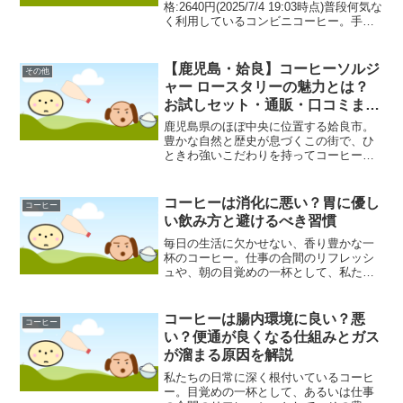
格:2640円(2025/7/4 19:03時点)普段何気な
く利用しているコンビニコーヒー。手軽
でおいしいコンビニコーヒーですが、マ
イタンブラーに入れて楽しみたいと考え
たとき、「どのサイズのタンブラーを...
【鹿児島・姶良】コーヒーソルジ
その他
ャー ロースタリーの魅力とは？
お試しセット・通販・口コミまで
徹底解説！
鹿児島県のほぼ中央に位置する姶良市。
豊かな自然と歴史が息づくこの街で、ひ
ときわ強いこだわりを持ってコーヒーと
向き合う専門店が存在します。その名も
「コーヒーソルジャー ロースタリー」。
「コーヒーソルジャー」というユニーク
コーヒーは消化に悪い？胃に優し
コーヒー
な店名に、どのようなお...
い飲み方と避けるべき習慣
毎日の生活に欠かせない、香り豊かな一
杯のコーヒー。仕事の合間のリフレッシ
ュや、朝の目覚めの一杯として、私たち
の日常に深く根付いています。しかしそ
の一方で、「コーヒーは消化に悪い」
「胃が荒れる」といった話を耳にしたこ
コーヒーは腸内環境に良い？悪
コーヒー
とがある方も少なくないので...
い？便通が良くなる仕組みとガス
が溜まる原因を解説
私たちの日常に深く根付いているコーヒ
ー。目覚めの一杯として、あるいは仕事