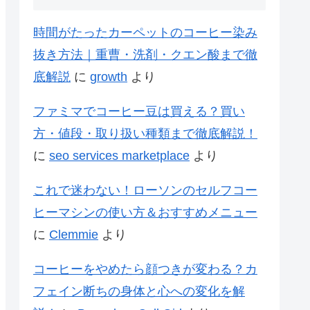
時間がたったカーペットのコーヒー染み
抜き方法｜重曹・洗剤・クエン酸まで徹
底解説
に
growth
より
ファミマでコーヒー豆は買える？買い
方・値段・取り扱い種類まで徹底解説！
に
seo services marketplace
より
これで迷わない！ローソンのセルフコー
ヒーマシンの使い方＆おすすめメニュー
に
Clemmie
より
コーヒーをやめたら顔つきが変わる？カ
フェイン断ちの身体と心への変化を解