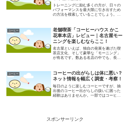
トレーニングに励む多くの方が、日々の
パフォーマンスを最大限に引き出すため
の方法を模索していることでしょう。プ
ロテインやサプリメントと並び、実は私
たちの身近な飲み物である「コーヒー」
が、筋力トレーニングの質を高める鍵に
老舗喫茶「コーヒーハウス かこ
コーヒー
なるかもしれない、という...
花車本店」レビュー｜名古屋モー
ニングを楽しむならここ！
名古屋といえば、独自の発展を遂げた喫
茶店文化、そして豪華な「モーニング」
が有名です。数ある名店の中でも、長年
にわたり多くの人々を魅了し続けている
のが、今回ご紹介する「コーヒーハウス
かこ 花車本店」です。その名は名古屋の
コーヒーの出がらしは体に悪い？
コーヒー
喫茶店好きならずとも...
ネット情報を幅広く調査・考察！
毎日のように楽しむコーヒーですが、抽
出後のコーヒー出がらしの扱いに困った
経験はありませんか。一部ではコーヒー
出がらしを食べる、あるいは飲むといっ
た活用法が紹介される一方で、コーヒー
出がらしは体に悪いのではないかという
声も聞かれます。ドリップ...
スポンサーリンク