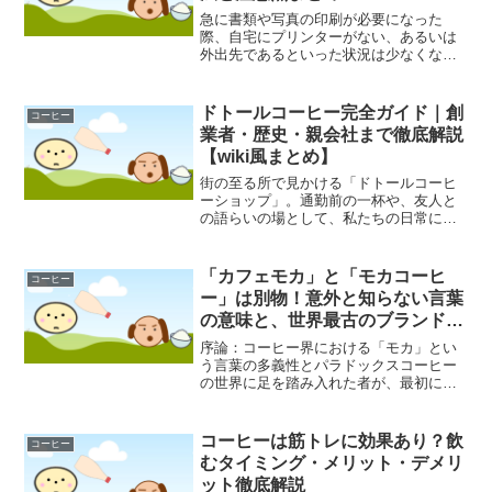
急に書類や写真の印刷が必要になった
際、自宅にプリンターがない、あるいは
外出先であるといった状況は少なくない
かもしれません。そんな時に心強い味方
となるのが、コンビニエンスストアでの
印刷サービスです。特にローソンでは、
ドトールコーヒー完全ガイド｜創
コーヒー
パソコンからでも手軽に印刷...
業者・歴史・親会社まで徹底解説
【wiki風まとめ】
街の至る所で見かける「ドトールコーヒ
ーショップ」。通勤前の一杯や、友人と
の語らいの場として、私たちの日常に溶
け込んでいます。しかし、その一杯のコ
ーヒーの裏に隠された歴史や、創業者の
情熱、そして巧みなブランド戦略につい
「カフェモカ」と「モカコーヒ
コーヒー
て、私たちはどれほど知っ...
ー」は別物！意外と知らない言葉
の意味と、世界最古のブランドの
歴史
序論：コーヒー界における「モカ」とい
う言葉の多義性とパラドックスコーヒー
の世界に足を踏み入れた者が、最初に直
面するであろう最も魅力的な謎の一つが
「モカ（Mocha）」という言葉の存在で
す。ある時はカフェのメニューボードに
コーヒーは筋トレに効果あり？飲
コーヒー
記された、ホイップク...
むタイミング・メリット・デメリ
ット徹底解説