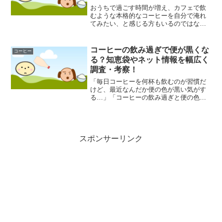
おうちで過ごす時間が増え、カフェで飲
むような本格的なコーヒーを自分で淹れ
てみたい、と感じる方もいるのではない
でしょうか。しかし、専用の道具を一つ
ひとつ揃えるのは、費用も手間もかかる
イメージがあるかもしれません。実は、
コーヒーの飲み過ぎで便が黒くな
コーヒー
今や100円ショップには...
る？知恵袋やネット情報を幅広く
調査・考察！
「毎日コーヒーを何杯も飲むのが習慣だ
けど、最近なんだか便の色が黒い気がす
る…」「コーヒーの飲み過ぎと便の色っ
て関係あるの？」「知恵袋でコーヒーと
黒い便について書かれていたけど、本当
のところはどうなんだろう？」このよう
に、コーヒーと便の色に関...
スポンサーリンク