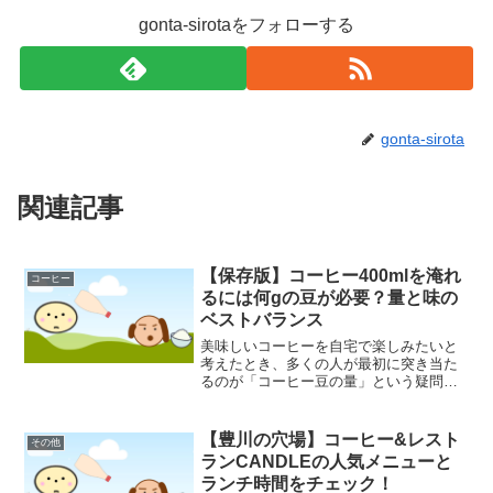
gonta-sirotaをフォローする
gonta-sirota
関連記事
【保存版】コーヒー400mlを淹れ
コーヒー
るには何gの豆が必要？量と味の
ベストバランス
美味しいコーヒーを自宅で楽しみたいと
考えたとき、多くの人が最初に突き当た
るのが「コーヒー豆の量」という疑問で
はないでしょうか。特に、400mlという少
し多めの量を淹れる場合、どれくらいの
豆を使えば良いのか、悩んでしまうこと
【豊川の穴場】コーヒー&レスト
その他
もあるかもしれませ...
ランCANDLEの人気メニューと
ランチ時間をチェック！