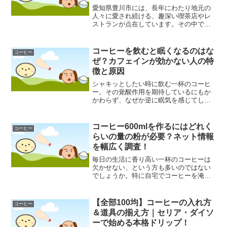
愛知県豊川市には、長年にわたり地元の
人々に愛され続ける、趣深い喫茶店やレ
ストランが点在しています。その中で
も、どこか懐かしい雰囲気を持ちなが
ら、しっかりとした食事も楽しめる場所
として知られているのが「コーヒー&レス
コーヒーを飲むと眠くなるのはな
コーヒー
トランCANDLE（キャン...
ぜ？カフェインが効かない人の特
徴と原因
シャキッとしたい時に飲む一杯のコーヒ
ー。その覚醒作用を期待しているにもか
かわらず、なぜか逆に眠気を感じてしま
う。そんな不思議な経験をしたことはあ
りませんか。「コーヒーを飲んだのに眠
い」「カフェインが効かない」といった
コーヒー600mlを作るにはどれく
コーヒー
声は、インターネットのQ...
らいの量の粉が必要？ネット情報
を幅広く調査！
毎日の生活に香り高い一杯のコーヒーは
欠かせない、という方も多いのではない
でしょうか。特に自宅でコーヒーを淹れ
る際には、「コーヒー粉の量」が味わい
を左右する重要なポイントとなります。
しかし、淹れたいコーヒーの量に対し
【全部100均】コーヒーの入れ方
コーヒー
て、具体的にどれくらいの粉...
＆道具の揃え方｜セリア・ダイソ
ーで始める本格ドリップ！