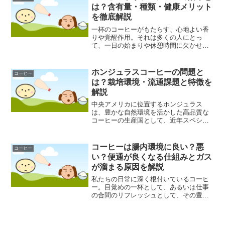
にとって欠かせないものと...
は？含有量・種類・健康メリット
を徹底解説
一杯のコーヒーがもたらす、心地よい香
りや覚醒作用。それは多くの人にとっ
て、一日の始まりや休憩時間に欠かせな
い存在でしょう。しかし、コーヒーの魅
力はカフェインだけにとどまりません。
実は、コーヒーは現代人の食生活におい
ホンジュラスコーヒーの問題と
コーヒー
て、植物由来の強力な化合物...
は？栽培環境・流通課題と特徴を
解説
中央アメリカに位置するホンジュラス
は、豊かな自然環境を活かした高品質な
コーヒーの生産国として、近年スペシャ
ルティコーヒーの世界で注目を集めてい
ます。そのクリーンで甘みのある味わい
は、多くのコーヒー愛好家を魅了してや
コーヒーは腸内環境に良い？悪
コーヒー
みません。しかし、その華や...
い？便通が良くなる仕組みとガス
が溜まる原因を解説
私たちの日常に深く根付いているコーヒ
ー。目覚めの一杯として、あるいは仕事
の合間のリフレッシュとして、その豊か
な香りと味わいは多くの人々に愛されて
います。しかし、この身近な飲み物が私
たちの「腸内環境」にどのような影響を