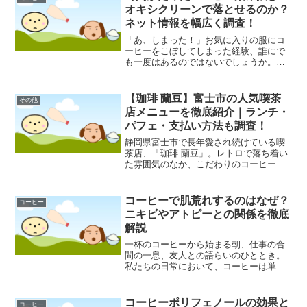
オキシクリーンで落とせるのか？
ネット情報を幅広く調査！
「あ、しまった！」お気に入りの服にコ
ーヒーをこぼしてしまった経験、誰にで
も一度はあるのではないでしょうか。特
に、時間がたってしまったコーヒー染み
は頑固で、簡単には落ちてくれない厄介
な存在です。そんな時、酸素系漂白剤の
【珈琲 蘭豆】富士市の人気喫茶
その他
「オキシクリーン」が効果...
店メニューを徹底紹介｜ランチ・
パフェ・支払い方法も調査！
静岡県富士市で長年愛され続けている喫
茶店、「珈琲 蘭豆」。レトロで落ち着い
た雰囲気のなか、こだわりのコーヒーや
多彩な食事メニューが楽しめると評判で
す。地元の方々はもちろん、遠方から訪
れるファンも少なくないのだとか。この
コーヒーで肌荒れするのはなぜ？
コーヒー
記事では、そんな「珈琲...
ニキビやアトピーとの関係を徹底
解説
一杯のコーヒーから始まる朝、仕事の合
間の一息、友人との語らいのひととき。
私たちの日常において、コーヒーは単な
る飲み物を超え、生活に彩りとリズムを
与えてくれる存在かもしれません。その
豊かな香りと深い味わいは、多くの人々
コーヒーポリフェノールの効果と
コーヒー