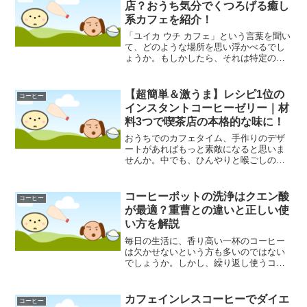
店？おうち気分でくつろげる癒し
系カフェを紹介！
「ユイカ ウチ カフェ」という言葉を聞い
て、どのような場所を思い浮かべるでし
ょうか。もしかしたら、それは特定の店
の名前ではなく、まるで自分の家にいる
かのようにリラックスできる、特別なカ
フェ体験を指す言葉なのかもしれませ
【超簡単＆激うま】レシピ1位の
コーヒー
ん。この記事では、「ユ...
インスタントコーヒーゼリー｜材
料3つで喫茶店の本格的な味に！
おうちでのカフェタイム、手作りのデザ
ートがあればもっと素敵になると思いま
せんか。中でも、ひんやりと喉ごしの良
いコーヒーゼリーは、大人から子供まで
楽しめる人気のスイーツです。しかし、
「作るのが難しそう」「材料を揃えるの
コーヒーポットの洗浄はクエン酸
コーヒー
が面倒」と感じている方も...
が最適？重曹との違いと正しい使
い方を解説
毎日の生活に、香り高い一杯のコーヒー
は欠かせないという方も多いのではない
でしょうか。しかし、繰り返し使うコー
ヒーポットやコーヒーメーカーには、い
つの間にか白い汚れや茶色いシミが付着
していることがあります。これらの汚れ
カフェインレスコーヒーでダイエ
コーヒー
は見た目が良くないだけで...