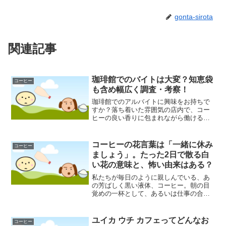
gonta-sirota
関連記事
珈琲館でのバイトは大変？知恵袋
コーヒー
も含め幅広く調査・考察！
珈琲館でのアルバイトに興味をお持ちで
すか？落ち着いた雰囲気の店内で、コー
ヒーの良い香りに包まれながら働けるイ
メージがある一方で、「仕事内容が大変
なのでは？」「覚えることが多いって本
当？」といった不安や疑問を抱えている
コーヒーの花言葉は「一緒に休み
コーヒー
方もいるかもしれません。...
ましょう」。たった2日で散る白
い花の意味と、怖い由来はある？
私たちが毎日のように親しんでいる、あ
の芳ばしく黒い液体、コーヒー。朝の目
覚めの一杯として、あるいは仕事の合間
のリフレッシュとして、現代人の生活に
欠かせない存在となっています。しか
し、その原料となるコーヒー豆が、実は
ユイカ ウチ カフェってどんなお
コーヒー
真っ赤な果実の種子であるこ...