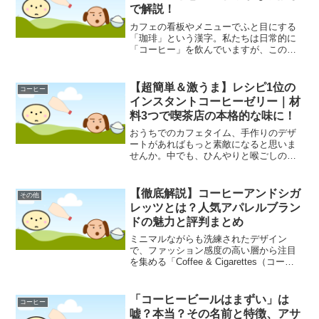
で解説！
カフェの看板やメニューでふと目にする
「珈琲」という漢字。私たちは日常的に
「コーヒー」を飲んでいますが、この漢
字の正しい読み方や、なぜこの字が使わ
れるようになったのか、その背景までご
存知の方は少ないかもしれません。この
【超簡単＆激うま】レシピ1位の
コーヒー
記事では、「珈琲」という...
インスタントコーヒーゼリー｜材
料3つで喫茶店の本格的な味に！
おうちでのカフェタイム、手作りのデザ
ートがあればもっと素敵になると思いま
せんか。中でも、ひんやりと喉ごしの良
いコーヒーゼリーは、大人から子供まで
楽しめる人気のスイーツです。しかし、
「作るのが難しそう」「材料を揃えるの
【徹底解説】コーヒーアンドシガ
その他
が面倒」と感じている方も...
レッツとは？人気アパレルブラン
ドの魅力と評判まとめ
ミニマルながらも洗練されたデザイン
で、ファッション感度の高い層から注目
を集める「Coffee & Cigarettes（コーヒ
ーアンドシガレッツ）」。その名前から
インスパイアされる独特の世界観は、多
くの人々を惹きつけてやみません。しか
「コーヒービールはまずい」は
コーヒー
し、そ...
嘘？本当？その名前と特徴、アサ