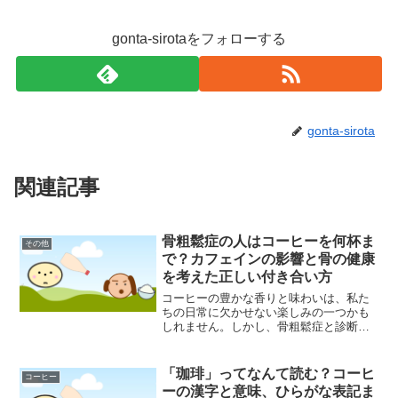
gonta-sirotaをフォローする
gonta-sirota
関連記事
骨粗鬆症の人はコーヒーを何杯ま
その他
で？カフェインの影響と骨の健康
を考えた正しい付き合い方
コーヒーの豊かな香りと味わいは、私た
ちの日常に欠かせない楽しみの一つかも
しれません。しかし、骨粗鬆症と診断さ
れた方や、骨の健康が気になり始めた方
にとって、「コーヒーは骨に悪いので
は？」「一体、一日に何杯までなら飲ん
「珈琲」ってなんて読む？コーヒ
コーヒー
でも良いのだろう？」といっ...
ーの漢字と意味、ひらがな表記ま