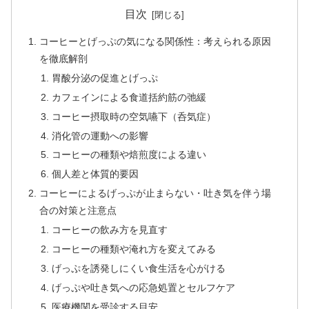
目次
コーヒーとげっぷの気になる関係性：考えられる原因
を徹底解剖
胃酸分泌の促進とげっぷ
カフェインによる食道括約筋の弛緩
コーヒー摂取時の空気嚥下（呑気症）
消化管の運動への影響
コーヒーの種類や焙煎度による違い
個人差と体質的要因
コーヒーによるげっぷが止まらない・吐き気を伴う場
合の対策と注意点
コーヒーの飲み方を見直す
コーヒーの種類や淹れ方を変えてみる
げっぷを誘発しにくい食生活を心がける
げっぷや吐き気への応急処置とセルフケア
医療機関を受診する目安