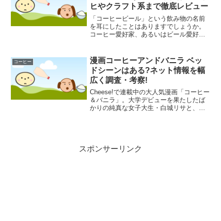
ヒやクラフト系まで徹底レビュー
「コーヒービール」という飲み物の名前
を耳にしたことはありますでしょうか。
コーヒー愛好家、あるいはビール愛好家
であれば、この二つの単語の組み合わせ
に強い好奇心を抱くかもしれません。し
かし同時に、インターネットなどで検索
漫画コーヒーアンドバニラ ベッ
コーヒー
すると「コーヒー ビール...
ドシーンはある?ネット情報を幅
広く調査・考察!
Cheese!で連載中の大人気漫画「コーヒー
＆バニラ」。大学デビューを果たしたば
かりの純真な女子大生・白城リサと、パ
ーフェクトなイケメン社長・深見宏斗が
織りなす、極甘なシンデレラストーリー
は多くの読者を魅了し続けています。そ
のあまりの甘さと...
スポンサーリンク