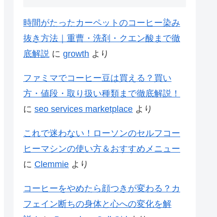
時間がたったカーペットのコーヒー染み
抜き方法｜重曹・洗剤・クエン酸まで徹
底解説
に
growth
より
ファミマでコーヒー豆は買える？買い
方・値段・取り扱い種類まで徹底解説！
に
seo services marketplace
より
これで迷わない！ローソンのセルフコー
ヒーマシンの使い方＆おすすめメニュー
に
Clemmie
より
コーヒーをやめたら顔つきが変わる？カ
フェイン断ちの身体と心への変化を解