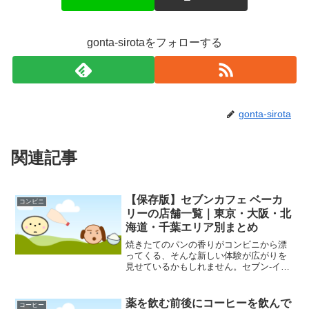
gonta-sirotaをフォローする
gonta-sirota
関連記事
【保存版】セブンカフェ ベーカ
コンビニ
リーの店舗一覧｜東京・大阪・北
海道・千葉エリア別まとめ
焼きたてのパンの香りがコンビニから漂
ってくる、そんな新しい体験が広がりを
見せているかもしれません。セブン-イレ
ブンが一部店舗で展開しているとされる
「セブンカフェ ベーカリー」は、店内で
焼き上げた本格的なパンを提供し、多く
薬を飲む前後にコーヒーを飲んで
コーヒー