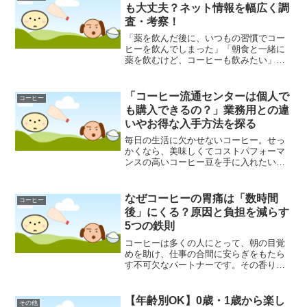
のパン好きから注目を...
も大丈夫？ネット情報を幅広く調
査・考察！
「薬を飲んだ後に、いつもの習慣でコー
ヒーを飲んでしまった」「朝食と一緒に
薬を飲むけど、コーヒーも飲みたい」な
ど、薬とコーヒーの飲み合わせについて
疑問や不安を感じたことはありません
か？コーヒーは日常的な飲み物であり、
「コーヒー流通センターは個人で
コーヒー
薬を服用する機会も誰にでも...
も購入できるの？」業務用との違
いやお得な入手方法を探る
毎日の生活に欠かせないコーヒー。せっ
かくなら、美味しくてコストパフォーマ
ンスの高いコーヒー豆を手に入れたいと
考える方は少なくないでしょう。カフェ
やレストランで提供されるような、本格
的で新鮮なコーヒーを自宅で楽しめたら
なぜコーヒーの胃痛は「数時間
コーヒー
素敵ですよね。そんな中、...
後」にくる？原因と負担を減らす
5つの鉄則
コーヒーは多くの人にとって、朝の目覚
めを助け、仕事の合間に安らぎをもたら
す不可欠なパートナーです。その香り高
い一杯がもたらす精神的な充足感は計り
知れません。しかし、その至福のひとと
きの後に、予期せぬ不快感が訪れること
【年齢別OK】0歳・1歳から楽し
その他