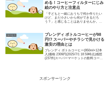
があります。飲んだ直後は...
める！コーヒーフィルターにじみ
絵のやり方と注意点
「子どもと一緒におうちで何か作りたい
けど、まだ小さいから何ができるだろ
う？」と感じることはありませんか。特
に0歳や1歳といった低年齢のお子さんと
の遊びは、安全性や準備の手軽さが気に
なるところかもしれません。そんな時に
ブレンディ ボトルコーヒーが98
コーヒー
おすすめしたいのが「コー...
円!? スーパーやチラシで見かける
激安の理由とは
ブレンディ ボトルコーヒー(950ml×12本
入)価格:2309円(2025/7/1 18:59時点)感想
(237件)スーパーマーケットの飲料コーナ
ーや新聞の折り込みチラシで、「ブレン
ディ ボトルコーヒー」が1本98円といっ
た驚きの価格で販...
スポンサーリンク