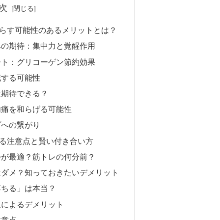
次
らす可能性のあるメリットとは？
への期待：集中力と覚醒作用
ート：グリコーゲン節約効果
減する可能性
は期待できる？
肉痛を和らげる可能性
プへの繋がり
る注意点と賢い付き合い方
つが最適？筋トレの何分前？
はダメ？知っておきたいデメリット
落ちる」は本当？
取によるデメリット
注意点