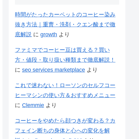
時間がたったカーペットのコーヒー染み
抜き方法｜重曹・洗剤・クエン酸まで徹
底解説
に
growth
より
ファミマでコーヒー豆は買える？買い
方・値段・取り扱い種類まで徹底解説！
に
seo services marketplace
より
これで迷わない！ローソンのセルフコー
ヒーマシンの使い方＆おすすめメニュー
に
Clemmie
より
コーヒーをやめたら顔つきが変わる？カ
フェイン断ちの身体と心への変化を解