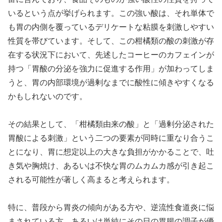
いるという点が挙げられます。この強い酸は、それ単体で
も胃の内側を覆っているデリケートな粘膜を刺激しやすい
性質を帯びています。そして、この柑橘類の酸の刺激が存
在する状況下において、先述したコーヒーのカフェインが
持つ「胃酸の分泌を強力に促進する作用」が加わってしま
うと、胃の内部環境が過剰なまでに酸性に傾きやすくなる
かもしれないのです。
その結果として、「柑橘類由来の酸」と「過剰分泌された
胃酸による刺激」という二つの要素が同時に重なり合うこ
とになり、胃に想定以上の大きな負担がかかることで、吐
き気や胸焼け、あるいは不快な胃のムカムカ感が引き起こ
される可能性が著しく高まると考えられます。
特に、普段から胃炎の傾向がある方や、逆流性食道炎に悩
まされている方、あるいは単純にその日の胃腸の調子が優