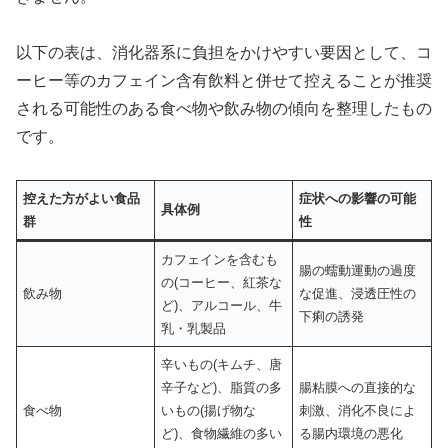
以下の表は、消化器系に負担をかけやすい要因として、コ
ーヒー等のカフェイン含有飲料と併せて控えることが推奨
される可能性のある食べ物や飲み物の傾向を整理したもの
です。
控えた方がよい食品
症状への影響の可能
具体例
群
性
カフェインを含むも
腸の蠕動運動の過度
の(コーヒー、紅茶な
飲み物
な促進、浸透圧性の
ど)、アルコール、牛
下痢の誘発
乳・乳製品
辛いもの(キムチ、唐
辛子など)、脂質の多
腸粘膜への直接的な
食べ物
いもの(揚げ物な
刺激、消化不良によ
ど)、食物繊維の多い
る腸内環境の悪化