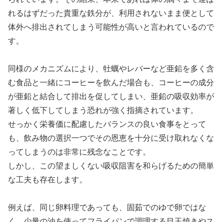
れるはずだった貴重な鉄分が、利用されないまま便として
体外へ排出されてしまう可能性が高いと言われているので
す。
同様のメカニズムにより、牡蠣やレバーなど亜鉛を多く含
む食品と一緒にコーヒーを飲んだ場合も、コーヒーの成分
が亜鉛と結合して排出を促してしまい、亜鉛の吸収効率が
著しく低下してしまう恐れが強く指摘されています。
せっかく栄養価に配慮したバランスの良い食事をとって
も、飲み物の選択一つでその恩恵を十分に受け取れなくな
ってしまうのは非常に残念なことです。
しかし、この望ましくない吸収阻害を和らげるための簡単
な工夫も存在します。
例えば、同じ卵料理であっても、固茹でのゆで卵ではな
く、少量の油を使ってフライパンで調理する目玉焼きやス