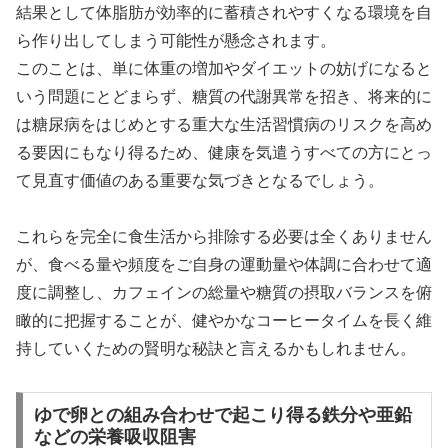
結果として体脂肪が効率的に蓄積されやすくなる環境を自
ら作り出してしまう可能性が懸念されます。
このことは、単に体重の増加やダイエットの妨げになると
いう問題にとどまらず、糖質の代謝異常を招き、将来的に
は糖尿病をはじめとする重大な生活習慣病のリスクを高め
る要因にもなり得るため、健康を気遣うすべての方にとっ
て見直す価値のある重要な気づきとなるでしょう。
これらを完全に食生活から排除する必要は全くありません
が、食べる量や頻度をご自身の運動量や体調に合わせて適
度に調整し、カフェインの総量や糖質の摂取バランスを俯
瞰的に把握することが、健やかなコーヒータイムを長く維
持していくための賢明な秘訣と言えるかもしれません。
ゆで卵との組み合わせで起こり得る鉄分や亜鉛
などの栄養吸収阻害