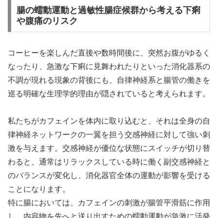
腸の蠕動運動と過敏性腸症候群から考える下痢
や腹痛のリスク
コーヒーを楽しんだ直後や数時間後に、突然お腹がゆるく
なったり、急激な下痢に見舞われたりといった消化器系の
不調が現れる現象の背後にも、自律神経系と腸管の働きを
巡る明確な生理学的理由が隠されていると考えられます。
私たちがカフェインを体内に取り込むと、それは全身の自
律神経ネットワークの一翼を担う交感神経に対して強い刺
激を与えます。交感神経が優位な状態にスイッチが切り替
わると、通常はリラックスしている時に働く副交感神経と
のバランスが変化し、消化器官全体の運動が影響を受ける
ことになります。
特に腸においては、カフェインの刺激が腸管平滑筋に作用
し、内容物を先へと送り出すための蠕動運動が急激に活発