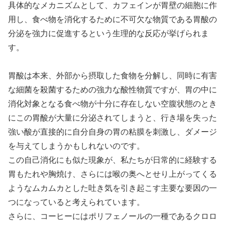
具体的なメカニズムとして、カフェインが胃壁の細胞に作
用し、食べ物を消化するために不可欠な物質である胃酸の
分泌を強力に促進するという生理的な反応が挙げられま
す。
胃酸は本来、外部から摂取した食物を分解し、同時に有害
な細菌を殺菌するための強力な酸性物質ですが、胃の中に
消化対象となる食べ物が十分に存在しない空腹状態のとき
にこの胃酸が大量に分泌されてしまうと、行き場を失った
強い酸が直接的に自分自身の胃の粘膜を刺激し、ダメージ
を与えてしまうかもしれないのです。
この自己消化にも似た現象が、私たちが日常的に経験する
胃もたれや胸焼け、さらには喉の奥へとせり上がってくる
ようなムカムカとした吐き気を引き起こす主要な要因の一
つになっていると考えられています。
さらに、コーヒーにはポリフェノールの一種であるクロロ