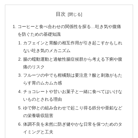
目次
コーヒーと食べ合わせの関係性を探る…吐き気や腹痛
を防ぐための基礎知識
カフェインと胃酸の相互作用が引き起こすかもしれ
ない吐き気のメカニズム
腸の蠕動運動と過敏性腸症候群から考える下痢や腹
痛のリスク
フルーツの中でも柑橘類は要注意？酸と刺激がもた
らす胃のムカムカ感
チョコレートや甘いお菓子と一緒に食べてはいけな
いものとされる理由
ゆで卵との組み合わせで起こり得る鉄分や亜鉛など
の栄養吸収阻害
体調不良を未然に防ぎ健やかな日常を保つためのタ
イミングと工夫