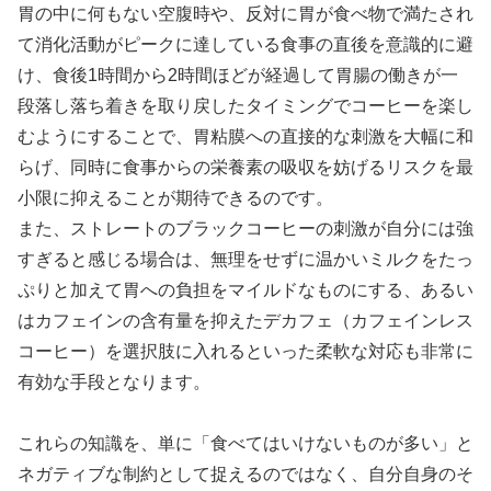
胃の中に何もない空腹時や、反対に胃が食べ物で満たされ
て消化活動がピークに達している食事の直後を意識的に避
け、食後1時間から2時間ほどが経過して胃腸の働きが一
段落し落ち着きを取り戻したタイミングでコーヒーを楽し
むようにすることで、胃粘膜への直接的な刺激を大幅に和
らげ、同時に食事からの栄養素の吸収を妨げるリスクを最
小限に抑えることが期待できるのです。
また、ストレートのブラックコーヒーの刺激が自分には強
すぎると感じる場合は、無理をせずに温かいミルクをたっ
ぷりと加えて胃への負担をマイルドなものにする、あるい
はカフェインの含有量を抑えたデカフェ（カフェインレス
コーヒー）を選択肢に入れるといった柔軟な対応も非常に
有効な手段となります。
これらの知識を、単に「食べてはいけないものが多い」と
ネガティブな制約として捉えるのではなく、自分自身のそ