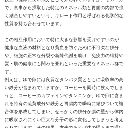
で、食事から摂取した特定のミネラル類と胃腸の内部で強
く結合しやすいという、キレート作用と呼ばれる化学的な
性質を持ち合わせています。
この相互作用において特に大きな影響を受けやすいのが、
健康な血液の材料となり貧血を防ぐために不可欠な鉄分
や、細胞の正常な分裂や新陳代謝を助け、免疫力の維持や
髪・肌の健康にも関わる亜鉛といった重要なミネラル群で
す。
例えば、ゆで卵には良質なタンパク質とともに吸収率の高
い鉄分が含まれていますが、コーヒーを同時に飲んでしま
うと、コーヒーのカフェインやタンニンが、ゆで卵に含ま
れる特有の硫黄成分や鉄分と胃腸内で瞬時に結びついて複
合体を形成してしまい、せっかくの鉄分が腸の壁から体内
に吸収されにくい巨大な分子の形に変化してしまうと考え
られています。その結果、本来であれば体の隅々まで運ば