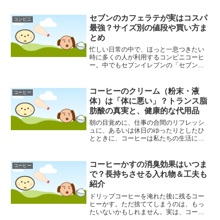
か。しかし、その一杯のコーヒーが、実
は味噌やヨーグルトと同じ「発酵」とい
セブンのカフェラテが実はコスパ
コンビニ
うプロセスと深い関わりを持...
最強？サイズ別の値段や買い方ま
とめ
忙しい日常の中で、ほっと一息つきたい
時に多くの人が利用するコンビニコーヒ
ー。中でもセブンイレブンの「セブンカ
フェ」は、その手軽さと本格的な味わい
で人気を集めています。特にクリーミー
なミルクと香り高いコーヒーが楽しめる
コーヒーのクリーム（粉末・液
コーヒー
カフェラテは、定番のメニ...
体）は「体に悪い」？トランス脂
肪酸の真実と、健康的な代用品
朝の目覚めに、仕事の合間のリフレッシ
ュに、あるいは休日のゆったりとしたひ
とときに、コーヒーは私たちの生活に欠
かせない存在となっています。その漆黒
の液体に、一滴のミルクを垂らしたとき
に広がる白のマーブル模様や、口に含ん
コーヒーかすの消臭効果はいつま
コーヒー
だ瞬間に広がるまろやかな...
で？長持ちさせる入れ物＆工夫も
紹介
ドリップコーヒーを淹れた後に残るコー
ヒーかす。ただ捨ててしまうのは、もっ
たいないかもしれません。実は、コーヒ
ーかすには優れた消臭効果が期待できる