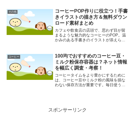
とされ、暮らしの様々なシーンで役立つ
可能性を秘めています。しかし、その効
コーヒーPOP作りに役立つ！手書
その他
果がいつまで続くのか、ど...
きイラストの描き方＆無料ダウン
ロード素材まとめ
カフェや飲食店の店頭で、思わず目が留
まるような魅力的なコーヒーのPOP。温
かみのある手書きのイラストが添えられ
ていると、コーヒーの香りがこちらまで
漂ってくるような、そんな心地よい気持
ちになることはありませんか。しかし、
100均でおすすめのコーヒー豆・
コーヒー
いざ自分で作ろうとする...
ミルク粉保存容器は？ネット情報
を幅広く調査・考察！
コーヒータイムをより豊かにするために
は、コーヒー豆やミルク粉の風味を損な
わない保存方法が重要です。毎日使うも
のだからこそ、手軽に手に入る100均のア
イテムを活用したいと考える方も多いの
ではないでしょうか。しかし、100均には
多種多様な保存容...
スポンサーリンク