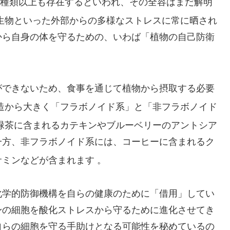
00種類以上も存在するといわれ、その全容はまだ解明
生物といった外部からの多様なストレスに常に晒され
から自身の体を守るための、いわば「植物の自己防衛
ができないため、食事を通じて植物から摂取する必要
造から大きく「フラボノイド系」と「非フラボノイド
緑茶に含まれるカテキンやブルーベリーのアントシア
一方、非フラボノイド系には、コーヒーに含まれるク
サミンなどが含まれます
。
化学的防御機構を自らの健康のために「借用」してい
身の細胞を酸化ストレスから守るために進化させてき
自らの細胞を守る手助けとなる可能性を秘めているの