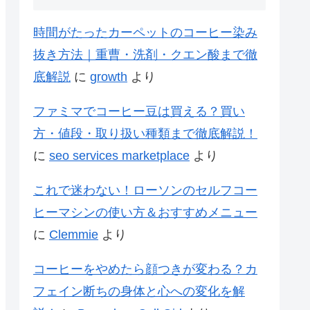
時間がたったカーペットのコーヒー染み
抜き方法｜重曹・洗剤・クエン酸まで徹
底解説
に
growth
より
ファミマでコーヒー豆は買える？買い
方・値段・取り扱い種類まで徹底解説！
に
seo services marketplace
より
これで迷わない！ローソンのセルフコー
ヒーマシンの使い方＆おすすめメニュー
に
Clemmie
より
コーヒーをやめたら顔つきが変わる？カ
フェイン断ちの身体と心への変化を解