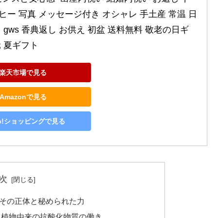
ヒー 写真 メッセージ付き オシャレ 手土産 常温 日
 gws 香典返し お供え 初盆 送料無料 敬老の日ギ
元 夏ギフト
楽天市場で見る
Amazonで見る
oo!ショッピングで見る
次
その正体と秘められた力
？植物由来の抗酸化物質の働き