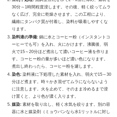
30分～1時間程度浸します。その後、軽く絞ってムラ
なく広げ、完全に乾燥させます。この工程により、
繊維にタンパク質が付着し、染料が吸着しやすくな
ります。
染料液の準備:
鍋に水とコーヒー粉（インスタントコ
ーヒーでも可）を入れ、火にかけます。沸騰後、弱
火で15～20分ほど煮出して濃いコーヒー液を作りま
す。コーヒー粉の量が多いほど濃い色になります。
煮出し終わったら、コーヒー粉を濾します。
染色:
染料液に下処理した素材を入れ、弱火で15～30
分ほど煮ます。時々かき混ぜてムラにならないよう
に注意します。火を止めて、そのまま冷めるまで浸
け置くと、より色が濃く入ります。
媒染:
素材を取り出し、軽く水気を絞ります。別の容
器に水と媒染剤（ミョウバンなら水1リットルに対し