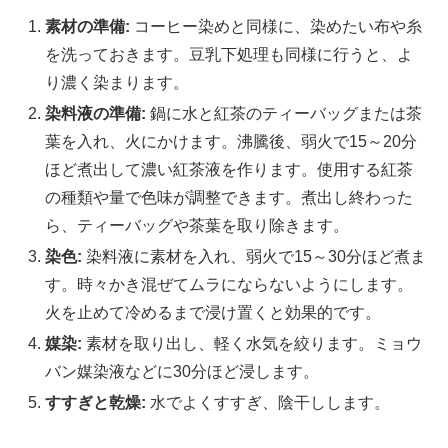
素材の準備:
コーヒー染めと同様に、染めたい布や糸
を洗っておきます。豆乳下処理も同様に行うと、よ
り濃く染まります。
染料液の準備:
鍋に水と紅茶のティーバッグまたは茶
葉を入れ、火にかけます。沸騰後、弱火で15～20分
ほど煮出して濃い紅茶液を作ります。使用する紅茶
の種類や量で色味が調整できます。煮出し終わった
ら、ティーバッグや茶葉を取り除きます。
染色:
染料液に素材を入れ、弱火で15～30分ほど煮ま
す。時々かき混ぜてムラにならないようにします。
火を止めて冷めるまで浸け置くと効果的です。
媒染:
素材を取り出し、軽く水気を絞ります。ミョウ
バン媒染液などに30分ほど浸します。
すすぎと乾燥:
水でよくすすぎ、陰干しします。