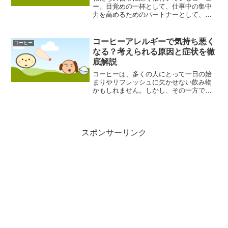
ー。目覚めの一杯として、仕事中の集中
力を高めるためのパートナーとして、あ
るいは友人との語らいのひとときを彩る
存在として、多くの人々にとって欠かせ
ない飲み物となっています。それは単な
コーヒーアレルギーで気持ち悪く
コーヒー
る飲料という枠を超え、一...
なる？考えられる原因と症状を徹
底解説
コーヒーは、多くの人にとって一日の始
まりやリフレッシュに欠かせない飲み物
かもしれません。しかし、その一方で
「コーヒーを飲むと気持ち悪くなる」と
いう経験を持つ方も少なくないようで
す。香り高い一杯を楽しみたいのに、な
ぜか気分が悪くなってしまう。...
スポンサーリンク