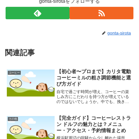
gonta-sirotaをフォローする
gonta-sirota
関連記事
【初心者〜プロまで】カリタ電動
コーヒー
コーヒーミルの粗さ調節機能と選
び方ガイド
自宅で過ごす時間が増え、コーヒーの楽
しみ方にこだわりを持つ方が増えている
のではないでしょうか。中でも、挽きた
ての豆で淹れる一杯は格別なものです。
その味わいを大きく左右するのが、コー
ヒー豆の「挽き方」、すなわち「粗さ」
【完全ガイド】コーヒーレストラ
その他
です。今回は、日本のコー...
ン ドルフの魅力とは？メニュ
ー・アクセス・予約情報まとめ
横浜駅周辺の喧騒から少し離れた場所