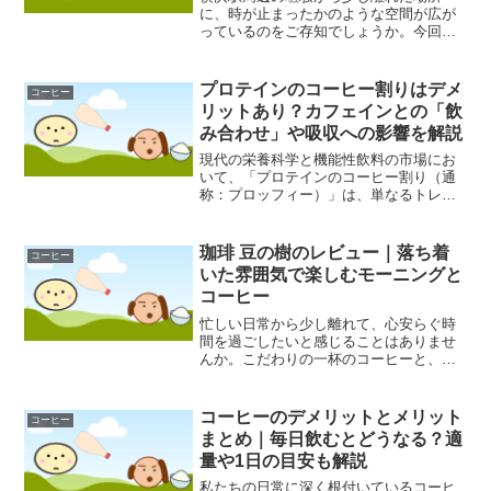
に、時が止まったかのような空間が広が
っているのをご存知でしょうか。今回ご
紹介する「コーヒーレストラン ドルフ」
は、長年にわたり多くの人々に愛され続
けてきた老舗の喫茶店です。この記事で
プロテインのコーヒー割りはデメ
コーヒー
は、まだドルフを訪れたこ...
リットあり？カフェインとの「飲
み合わせ」や吸収への影響を解説
現代の栄養科学と機能性飲料の市場にお
いて、「プロテインのコーヒー割り（通
称：プロッフィー）」は、単なるトレン
ドを超えた一つの栄養摂取形態として定
着しつつあります。フィットネス愛好家
から多忙なビジネスパーソンに至るま
珈琲 豆の樹のレビュー｜落ち着
コーヒー
で、カフェインによる精神的...
いた雰囲気で楽しむモーニングと
コーヒー
忙しい日常から少し離れて、心安らぐ時
間を過ごしたいと感じることはありませ
んか。こだわりの一杯のコーヒーと、美
味しい食事が楽しめる場所があれば、
日々の生活もより豊かになるかもしれま
せん。今回は、そんな特別な時間を提供
コーヒーのデメリットとメリット
コーヒー
してくれる可能性を秘めた「...
まとめ｜毎日飲むとどうなる？適
量や1日の目安も解説
私たちの日常に深く根付いているコーヒ