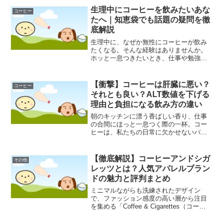
生理中にコーヒーを飲みたいあな
コーヒー
たへ｜知恵袋でも話題の疑問を徹
底解説
生理中に、なぜか無性にコーヒーが飲み
たくなる。そんな経験はありませんか。
ホッと一息つきたいとき、仕事や勉強に
集中したいとき、私たちの日常に寄り添
ってくれるコーヒーですが、生理中に飲
むことについては「体に良くないので
【衝撃】コーヒーは肝臓に悪い？
コーヒー
は？」といった不安の声も聞...
それとも良い？ALT数値を下げる
理由と負担になる飲み方の違い
朝のキッチンに漂う香ばしい香り、仕事
の合間にほっと一息つく際の一杯。コー
ヒーは、私たちの日常に欠かせないパー
トナーとして定着しています。しかし、
この黒い液体が体内でどのように振る舞
い、特に「沈黙の臓器」と呼ばれる肝臓
【徹底解説】コーヒーアンドシガ
その他
に対してどのような干渉を...
レッツとは？人気アパレルブラン
ドの魅力と評判まとめ
ミニマルながらも洗練されたデザイン
で、ファッション感度の高い層から注目
を集める「Coffee & Cigarettes（コーヒ
ーアンドシガレッツ）」。その名前から
インスパイアされる独特の世界観は、多