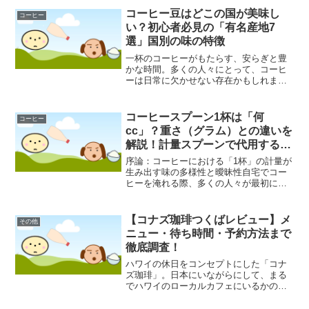
くの人々を惹きつけてやみません。しか
コーヒー豆はどこの国が美味し
コーヒー
し、そ...
い？初心者必見の「有名産地7
選」国別の味の特徴
一杯のコーヒーがもたらす、安らぎと豊
かな時間。多くの人々にとって、コーヒ
ーは日常に欠かせない存在かもしれませ
ん。しかし、その奥深い世界に一歩足を
踏み入れると、「一体どこの国のコーヒ
ー豆が美味しいのだろう？」という素朴
コーヒースプーン1杯は「何
コーヒー
な疑問に突き当たることが...
cc」？重さ（グラム）との違いを
解説！計量スプーンで代用する時
の換算表
序論：コーヒーにおける「1杯」の計量が
生み出す味の多様性と曖昧性自宅でコー
ヒーを淹れる際、多くの人々が最初に直
面する、そして実はベテランになっても
悩み続けるテーマがあります。それは
「豆（粉）の計量」です。レシピ本や
【コナズ珈琲つくばレビュー】メ
その他
WEB上の記事を検索すれば...
ニュー・待ち時間・予約方法まで
徹底調査！
ハワイの休日をコンセプトにした「コナ
ズ珈琲」。日本にいながらにして、まる
でハワイのローカルカフェにいるかのよ
うな気分を味わえることで、多くの人々
から支持を集めています。茨城県つくば