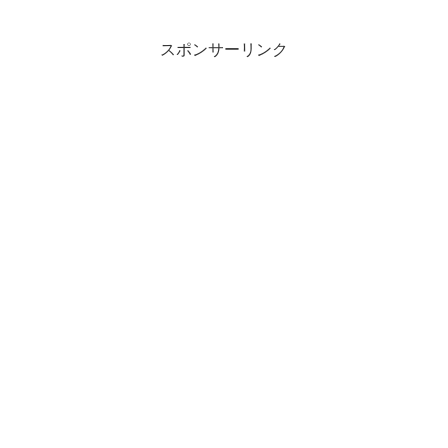
市にもその人気店「コナズ珈琲つくば
店」があり、連日多くのお客...
スポンサーリンク