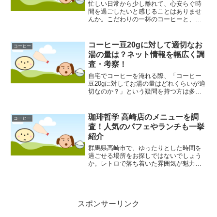
忙しい日常から少し離れて、心安らぐ時
間を過ごしたいと感じることはありませ
んか。こだわりの一杯のコーヒーと、美
味しい食事が楽しめる場所があれば、
日々の生活もより豊かになるかもしれま
せん。今回は、そんな特別な時間を提供
コーヒー豆20gに対して適切なお
コーヒー
してくれる可能性を秘めた「...
湯の量は？ネット情報を幅広く調
査・考察！
自宅でコーヒーを淹れる際、「コーヒー
豆20gに対してお湯の量はどれくらいが適
切なのか？」という疑問を持つ方は多い
のではないでしょうか。コーヒーの味わ
いは豆とお湯の比率によって大きく左右
されるため、適切な分量を知ることは美
珈琲哲学 高崎店のメニューを調
コーヒー
味しいコーヒーを淹れ...
査！人気のパフェやランチも一挙
紹介
群馬県高崎市で、ゆったりとした時間を
過ごせる場所をお探しではないでしょう
か。レトロで落ち着いた雰囲気が魅力の
「珈琲哲学」は、こだわりの珈琲はもち
ろん、多彩なフードやデザートメニュー
で多くの人々に愛されている喫茶店かも
しれません。特に、そのボ...
スポンサーリンク