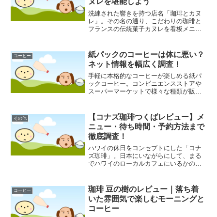
ヌレを堪能しよう
洗練された響きを持つ店名「珈琲とカヌ
レ」。その名の通り、こだわりの珈琲と
フランスの伝統菓子カヌレを看板メニュ
ーに掲げ、多くのカフェ好きを魅了して
いる人気店です。愛知県豊橋市と古都・
京都に店舗を構え、それぞれが独自の魅
紙パックのコーヒーは体に悪い？
コーヒー
力で訪れる人々を温かく迎...
ネット情報を幅広く調査！
手軽に本格的なコーヒーが楽しめる紙パ
ックコーヒー。コンビニエンスストアや
スーパーマーケットで様々な種類が販売
されており、忙しい現代人にとって便利
な存在です。しかし、その手軽さの一方
で「紙パックのコーヒーは体に悪いので
【コナズ珈琲つくばレビュー】メ
その他
は？」といった疑問や不安...
ニュー・待ち時間・予約方法まで
徹底調査！
ハワイの休日をコンセプトにした「コナ
ズ珈琲」。日本にいながらにして、まる
でハワイのローカルカフェにいるかのよ
うな気分を味わえることで、多くの人々
から支持を集めています。茨城県つくば
市にもその人気店「コナズ珈琲つくば
珈琲 豆の樹のレビュー｜落ち着
コーヒー
店」があり、連日多くのお客...
いた雰囲気で楽しむモーニングと
コーヒー