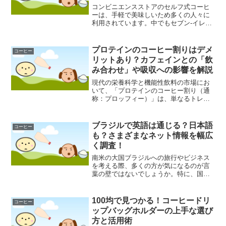
コンビニエンスストアのセルフ式コーヒ
ーは、手軽で美味しいため多くの人々に
利用されています。中でもセブン-イレブ
ンのコーヒーは人気がありますが、急い
でいる時や操作に不慣れな時に、うっか
り購入したサイズと違うボタンを押して
プロテインのコーヒー割りはデメ
コーヒー
しまった経験はありませ...
リットあり？カフェインとの「飲
み合わせ」や吸収への影響を解説
現代の栄養科学と機能性飲料の市場にお
いて、「プロテインのコーヒー割り（通
称：プロッフィー）」は、単なるトレン
ドを超えた一つの栄養摂取形態として定
着しつつあります。フィットネス愛好家
から多忙なビジネスパーソンに至るま
ブラジルで英語は通じる？日本語
コーヒー
で、カフェインによる精神的...
も？さまざまなネット情報を幅広
く調査！
南米の大国ブラジルへの旅行やビジネス
を考える際、多くの方が気になるのが言
葉の壁ではないでしょうか。特に、国際
共通語としての地位を確立している英語
が、ブラジルでどの程度通用するのかは
重要なポイントです。また、日本との歴
100均で見つかる！コーヒードリ
コーヒー
史的なつながりから、ブラ...
ップバッグホルダーの上手な選び
方と活用術