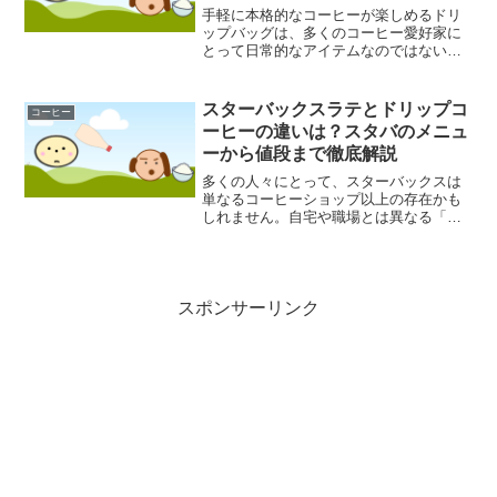
手軽に本格的なコーヒーが楽しめるドリ
ップバッグは、多くのコーヒー愛好家に
とって日常的なアイテムなのではないで
しょうか。しかし、抽出中にお湯を注ぐ
と、バッグの底がカップの中のコーヒー
に浸かってしまい、味が濃くなったり、
スターバックスラテとドリップコ
コーヒー
雑味が出たりするように感...
ーヒーの違いは？スタバのメニュ
ーから値段まで徹底解説
多くの人々にとって、スターバックスは
単なるコーヒーショップ以上の存在かも
しれません。自宅や職場とは異なる「第
三の場所」として、日々の生活に溶け込
んでいます。しかし、その豊富なメニュ
ーを前にして、何を注文すれば良いのか
迷ってしまう瞬間もあるの...
スポンサーリンク