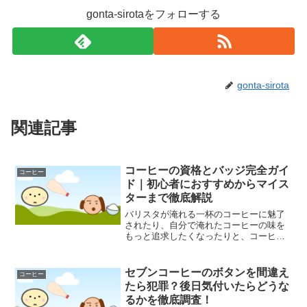
gonta-sirotaをフォローする
gonta-sirota
関連記事
コーヒーの資格とバッジ完全ガイ
コーヒー
ド｜初心者におすすめからマイス
ターまで徹底解説
バリスタが淹れる一杯のコーヒーに魅了
されたり、自分で淹れたコーヒーの味を
もっと追求したくなったりと、コーヒー
への関心は多くの人にとって尽きないも
のでしょう。趣味として楽しむだけでな
く、その知識を深め、形にしたいと考え
セブンコーヒーのボタンを間違え
コーヒー
たとき、選択肢として浮か...
たら犯罪？後日気付いたらどうな
るかを徹底調査！