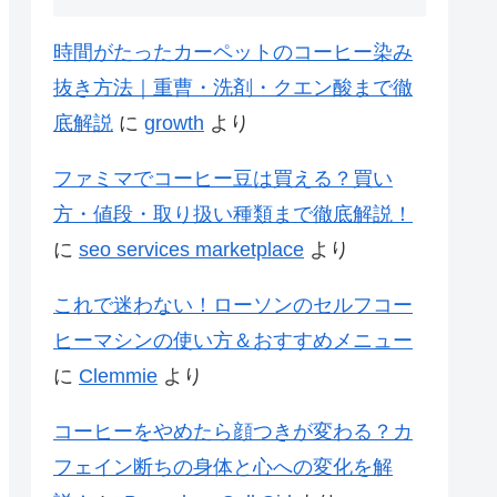
時間がたったカーペットのコーヒー染み
抜き方法｜重曹・洗剤・クエン酸まで徹
底解説
に
growth
より
ファミマでコーヒー豆は買える？買い
方・値段・取り扱い種類まで徹底解説！
に
seo services marketplace
より
これで迷わない！ローソンのセルフコー
ヒーマシンの使い方＆おすすめメニュー
に
Clemmie
より
コーヒーをやめたら顔つきが変わる？カ
フェイン断ちの身体と心への変化を解