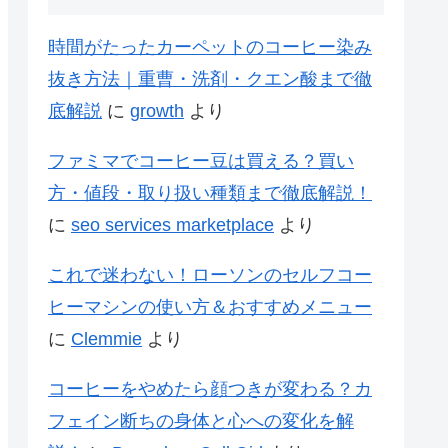
時間がたったカーペットのコーヒー染み
抜き方法｜重曹・洗剤・クエン酸まで徹
底解説
に
growth
より
ファミマでコーヒー豆は買える？買い
方・値段・取り扱い種類まで徹底解説！
に
seo services marketplace
より
これで迷わない！ローソンのセルフコー
ヒーマシンの使い方＆おすすめメニュー
に
Clemmie
より
コーヒーをやめたら顔つきが変わる？カ
フェイン断ちの身体と心への変化を解