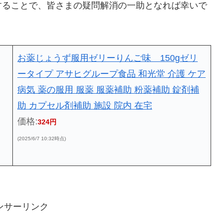
することで、皆さまの疑問解消の一助となれば幸いで
お薬じょうず服用ゼリーりんご味 150gゼリ
ータイプ アサヒグループ食品 和光堂 介護 ケア
病気 薬の服用 服薬 服薬補助 粉薬補助 錠剤補
助 カプセル剤補助 施設 院内 在宅
価格:
324円
(2025/6/7 10:32時点)
ンサーリンク