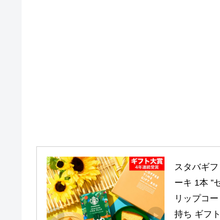
スタバギフ
ーキ 1本 
リップコー
持ち ギフト