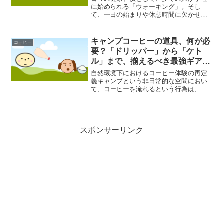
に始められる「ウォーキング」。そし
て、一日の始まりや休憩時間に欠かせな
い「コーヒー」。これら二つの身近な習
慣を組み合わせることで、実はダイエッ
トや健康増進に対して、単独で行う以上
キャンプコーヒーの道具、何が必
コーヒー
の相乗効果が期待できるかも...
要？「ドリッパー」から「ケト
ル」まで、揃えるべき最強ギア一
覧
自然環境下におけるコーヒー体験の再定
義キャンプという非日常的な空間におい
て、コーヒーを淹れるという行為は、単
なるカフェイン摂取の手段を超えた、精
神的な充足をもたらす儀式としての側面
を帯びていると言えるでしょう。朝霧が
立ち込める静寂の森、ある...
スポンサーリンク