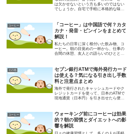
は欠かせないという方も多いのではない
でしょうか。自宅で手軽に本格的な味わ
いを楽しみたいと考えたとき、多くの方
がコーヒー豆の品質と価格のバランスに
頭を悩ませるかもしれません。そんなコ
「コーヒー」は中国語で何？カタ
コーヒー
ーヒー愛好家の強い味方と...
カナ・発音・ピンインをまとめて
解説！
私たちの日常に深く根付いた飲み物、コ
ーヒー。朝の目覚めの一杯から、仕事の
合間の休憩、友人との語らいのひととき
まで、様々なシーンで私たちの生活を彩
ってくれます。この世界中で愛されるコ
ーヒーですが、国や文化が異なれば、そ
セブン銀行ATMで海外発行カード
その他
の呼び名や楽しみ方もまた...
は使える？気になる引き出し手数
料と注意点まとめ
海外で発行されたキャッシュカードやク
レジットカードを使って、日本のATMで
現地通貨（日本円）を引き出せたら便利
ですよね。特に、全国各地に設置されて
いるセブン銀行のATMは、多くの人にと
ってアクセスしやすい選択肢の一つでは
ウォーキング前にコーヒーは効果
コーヒー
ないでしょうか。しか...
的？朝の習慣とダイエットへの影
響を解説
日々の健康習慣として、多くの人が手軽