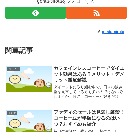
gonta-sirotaをフォローする
gonta-sirota
関連記事
カフェインレスコーヒーでダイエ
コーヒー
ット効果はある？メリット・デメ
リット徹底解説
ダイエットに取り組む中で、日々の飲み
物を見直している方も多いのではないで
しょうか。特に、コーヒーが好きだけれ
どカフェインの摂りすぎが気になる、と
いう方にとって「カフェインレスコーヒ
ー」は魅力的な選択肢に映るかもしれま
ファディのセールは見逃し厳禁！
その他
せん。「でも、カフェイン...
コーヒー豆が半額になるのはい
つ？おすすめも紹介
毎日の生活に、香り高い一杯のコーヒー