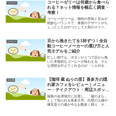
コーヒーゼリーは何歳から食べら
コーヒー
れる？ネット情報を幅広く調査・
考察！
コーヒーゼリーは、独特の苦味と甘みが
絶妙なバランスで、食後のデザートやち
ょっとしたおやつとして人気のスイーツ
です。しかし、コーヒーを原料としてい
るため、カフェインが含まれていること
が気になりますよね。特に小さなお子様
豆から挽きたてを1杯ずつ！全自
コーヒー
がいるご家庭では、「コー...
動コーヒーメーカーの選び方と人
気モデルをご紹介
忙しい朝でも、ボタンひとつで豆から挽
いた本格的なコーヒーが味わえる。そん
な理想を叶えてくれるのが「ミル付き全
自動コーヒーメーカー」です。特に、飲
みたい分だけを無駄なく淹れられる「1杯
ずつ抽出タイプ」は、一人暮らしの方か
【珈琲 蔵 ぬりの里】喜多方の隠
その他
ら、家族それぞれが好き...
れ家カフェをレビュー｜メニュ
ー・テイクアウト・周辺スポット
も紹介
福島の会津地方に位置し、「蔵のまち」
として知られる喜多方市。白壁の土蔵や
煉瓦造りの蔵が今なお数多く残り、その
風情ある街並みは訪れる人々を魅了して
やみません。喜多方ラーメンが全国的に