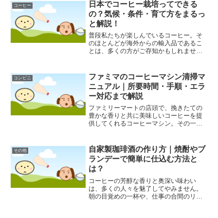
有名ですが、実は歴史的な建造物を活か
日本でコーヒー栽培ってできる
コーヒー
した素敵なカフェも点在し...
の？気候・条件・育て方をまるっ
と解説！
普段私たちが楽しんでいるコーヒー。そ
のほとんどが海外からの輸入品であるこ
とは、多くの方がご存知かもしれませ
ん。しかし、「この日本でコーヒーを栽
培することはできないのだろうか？」と
考えたことはありませんか。実は、日本
ファミマのコーヒーマシン清掃マ
コンビニ
国内でもコーヒー栽培への挑...
ニュアル｜所要時間・手順・エラ
ー対応まで解説
ファミリーマートの店頭で、挽きたての
豊かな香りと共に美味しいコーヒーを提
供してくれるコーヒーマシン。その一杯
のクオリティを支えているのが、日々の
丁寧な清掃とメンテナンスであること
は、意外と知られていないかもしれませ
自家製珈琲酒の作り方｜焼酎やブ
その他
ん。多くの人が利用するから...
ランデーで簡単に仕込む方法と
は？
コーヒーの芳醇な香りと奥深い味わい
は、多くの人々を魅了してやみません。
朝の目覚めの一杯や、仕事の合間のリフ
レッシュ、食後のリラックスタイムな
ど、私たちの生活に深く根付いていま