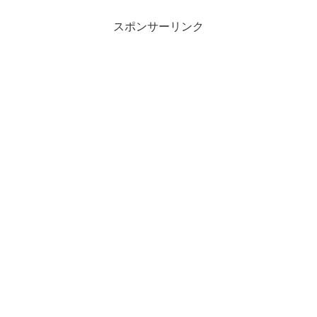
す。そんなコーヒーの楽しみ方を、さら
に広げてくれるのが「自家製珈琲...
スポンサーリンク