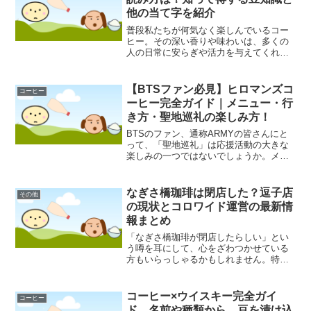
他の当て字を紹介
普段私たちが何気なく楽しんでいるコー
ヒー。その深い香りや味わいは、多くの
人の日常に安らぎや活力を与えてくれる
存在かもしれません。ところで、この
「コーヒー」という言葉を漢字でどう書
くか、ご存知でしょうか。喫茶店の看板
【BTSファン必見】ヒロマンズコ
コーヒー
やメニューなどで「珈琲」と...
ーヒー完全ガイド｜メニュー・行
き方・聖地巡礼の楽しみ方！
BTSのファン、通称ARMYの皆さんにと
って、「聖地巡礼」は応援活動の大きな
楽しみの一つではないでしょうか。メン
バーが訪れたとされる場所には、特別な
思い入れが生まれるものです。今回ご紹
介するのは、東京・原宿にある
なぎさ橋珈琲は閉店した？逗子店
その他
「HIROMAN'S COF...
の現状とコロワイド運営の最新情
報まとめ
「なぎさ橋珈琲が閉店したらしい」とい
う噂を耳にして、心をざわつかせている
方もいらっしゃるかもしれません。特
に、美しいオーシャンビューで知られる
逗子店のファンにとっては、気がかりな
情報ではないでしょうか。果たして、そ
コーヒー×ウイスキー完全ガイ
コーヒー
の噂の真相はどのようなもの...
ド。名前や種類から、豆を漬け込