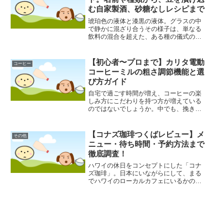
む自家製酒、砂糖なしレシピまで
琥珀色の液体と漆黒の液体。グラスの中
で静かに混ざり合うその様子は、単なる
飲料の混合を超えた、ある種の儀式のよ
うな厳かさを漂わせています。コーヒー
とウイスキー。世界中で愛飲されている
この二つの嗜好品は、それぞれが長い歴
【初心者〜プロまで】カリタ電動
コーヒー
史と複雑な製造工程、そし...
コーヒーミルの粗さ調節機能と選
び方ガイド
自宅で過ごす時間が増え、コーヒーの楽
しみ方にこだわりを持つ方が増えている
のではないでしょうか。中でも、挽きた
ての豆で淹れる一杯は格別なものです。
その味わいを大きく左右するのが、コー
ヒー豆の「挽き方」、すなわち「粗さ」
【コナズ珈琲つくばレビュー】メ
その他
です。今回は、日本のコー...
ニュー・待ち時間・予約方法まで
徹底調査！
ハワイの休日をコンセプトにした「コナ
ズ珈琲」。日本にいながらにして、まる
でハワイのローカルカフェにいるかのよ
うな気分を味わえることで、多くの人々
から支持を集めています。茨城県つくば
市にもその人気店「コナズ珈琲つくば
店」があり、連日多くのお客...